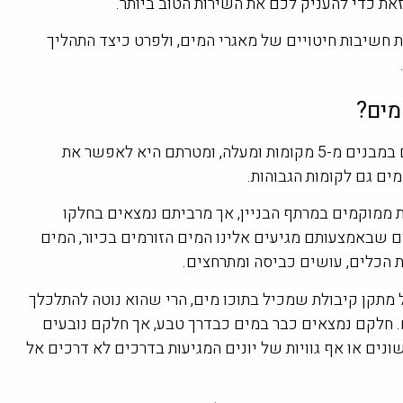
את כדי להעניק לכם את השירות הטוב ביותר.
 חשיבות חיטויים של מאגרי המים, ולפרט כיצד התהליך
מים?
מאגרי המים ממוקמים במבנים מ-5 מקומות ומעלה, ומטרתם היא לאפשר את
ים גם לקומות הגבוהות.
ת ממוקמים במרתף הבניין, אך מרביתם נמצאים בחלקו
ם שבאמצעותם מגיעים אלינו המים הזורמים בכיור, המים
ת הכלים, עושים כביסה ומתרחצים.
יורם. '
 מתקן קיבולת שמכיל בתוכו מים, הרי שהוא נוטה להתלכלך





ם. חלקם נמצאים כבר במים כבדרך טבע, אך חלקם נובעים
מדי שנה אני מזמין את הדברות מוקד
ים או אף גוויות של יונים המגיעות בדרכים לא דרכים אל
ארצי לחיטוי והדברת בניין המשרדים
שבבעלותי. מרוצה בכל שנה מחדש.