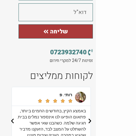
שליחה
0723932740
זמינות 24/7 למקרי חירום
לקוחות ממליצים
רותי. פ
אורלי. ב









באמצע הקיץ, בחודשים החמים ביותר,
יש לנו סטודיו קטן וחמים
פתאום הופיעו לנו אינספור נמלים בבית.
שם חוגים ולפעמים גם ה
חגיגה שלמה. כשהבנו שאי אפשר
מדי פעם מתקפת חרקים
להשתלט על המצב לבד, הזעקנו מדביר
שאנחנו מוקפים בצמחיי
שהגיע במהרה, העניק שירות מצוין
זה כבר סיפור אחר. תוד